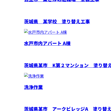
茨城県 某学校 塗り替え工事
水戸市内アパート A棟
茨城県某市 K第２マンション 塗り替
洗浄作業
茨城県某市 アークビレッジA 塗り替