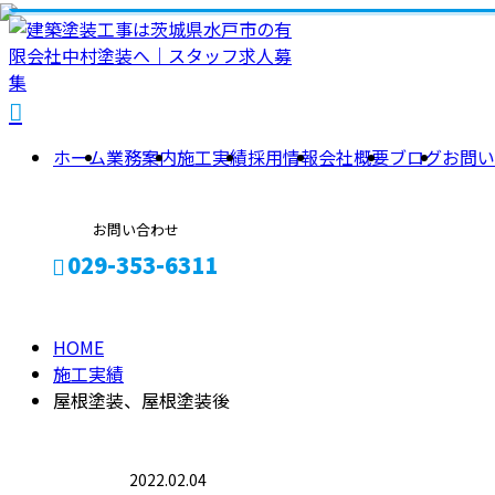
施
工
ホーム
業務案内
施工実績
採用情報
会社概要
ブログ
お問い
実
お問い合わせ
029-353-6311
績
HOME
メールフォーム
施工実績
屋根塗装、屋根塗装後
2022.02.04